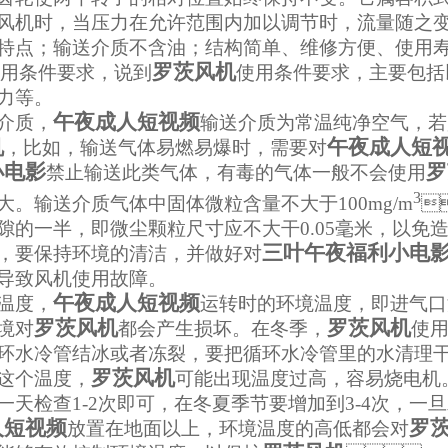
用风机时，当压力在允许范围内加以调节时，流量随之变
点；输送介质不含油；结构简单、维修方便、使
罗茨风机
用条件要求，说到
使用条件要求，主要包括
等。
午夜成人短视频
质，
输送介质为常温纯净空气，若是
机
午夜成人短
，比如，输送气体易燃易爆时，需要对
小电影
罗
禁止输送此类气体，有毒的气体一般不会使用
3
大。输送介质气体中固体微粒含量不大于
100mg/m

的一半，即微尘颗粒尺寸应不大干
0.05
毫米，以
三叶午夜福利小电
所以，要保持环境的清洁，并做好对
，导致风机使用故障。
午夜成人短视频
温度，
运转时的环境温度，即进气口
罗茨风机
罗茨风机
境对
都会产生损坏。在冬季，
使
水冷管结冰或者冻裂，要把循环水冷管里的水清理干净
罗茨风机
过这个温度，
可能出现温度过高，容易烧电机
原本一天检查
1-2
次即可，在冬夏季节要增加到
3-4
次
人短视频
罗
放置在地面以上，环境温度的高低都会对