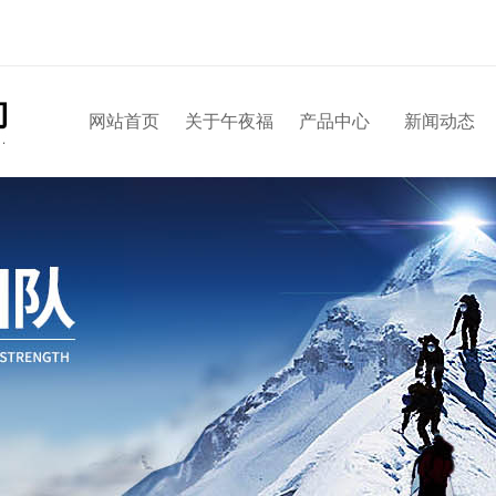
！
网站首页
关于午夜福
产品中心
新闻动态
利体验区