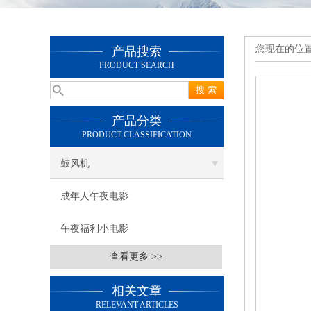
您现在的位置
产品搜索
PRODUCT SEARCH
产品分类
PRODUCT CLASSIFICATION
鼓风机
成年人午夜电影
午夜福利小电影
查看更多 >>
相关文章
RELEVANT ARTICLES