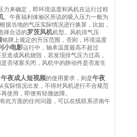
时压力来确定，即环境温度和风机在运行过程
机
。午夜福利体验区所说的吸入压力一般为
，需根据当地的气压实际情况进行换算，比如，
罗茨风机
，来选择合适的
机型。风机排气压
频
铭牌上规定的升压范围，否则，环境温度
利小电影
运行中，轴承温度最高不超过
甚至造成风机烧毁，若发现排气压力过高，
阀是否堵塞关闭，风机中的静动件是否发生
午夜成人短视频
午夜
合
的使用要求，则是
实际情况出发，不得对风机进行不合规范
再使用，即便有轻微故障。
果您有此方面的任何问题，可以在线联系济南午