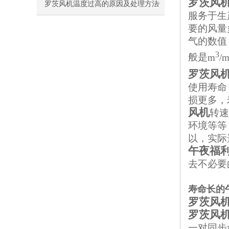
罗茨风
（下）
罗茨风机温度过高的原因及处理方法
服务于生产
（上）
要的风量多
气的数值
3
般是
m
/m
罗茨风
使用寿命
损更多，
风机
转速
环境等等
以，实
午夜福
去不必要
寿命长的
罗茨风
罗茨风
一对同步齿