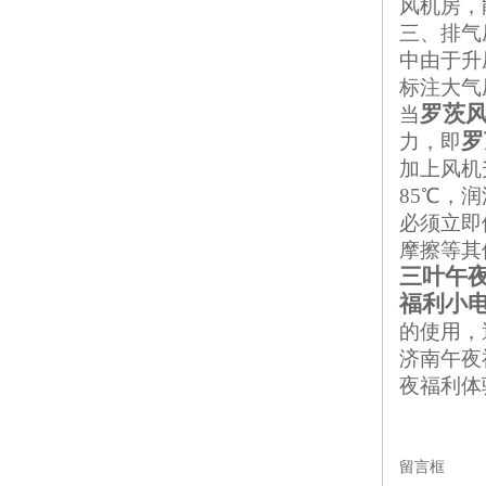
风机房
三、排气压
中由于升压
标注大气压
罗茨
当
罗
力，即
加上风机升
85
℃
必须立即停
摩擦等其他
三叶午
福利小
的使用
济南午夜
夜福利体验
留言框