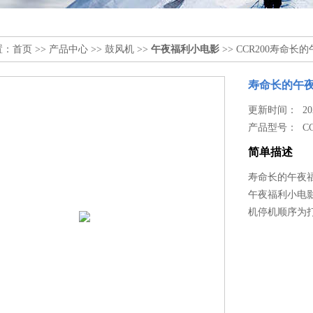
：
首页
>>
产品中心
>>
鼓风机
>>
午夜福利小电影
>> CCR200寿命
寿命长的午夜
更新时间： 202
产品型号：
C
简单描述
寿命长的午夜福
午夜福利小电影开机
机停机顺序为打开放