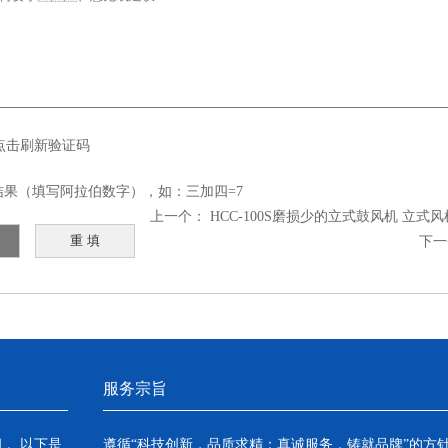
（填写阿拉伯数字），如：三加四=7
上一个：
HCC-100S磨损少的立式鼓风机 立式
下一个
服务宗旨
。以下是
遵循“科技创新，品质求精；真诚服务，铸就品牌”的方针